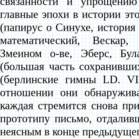
связанности и упрощению
главные эпохи в истории эт
(папирус о Синухе, история 
математический, Вескар,
Змеином о-ве, Эберс, Бул
(большая часть сохранивши
(берлинские гимны LD. VI
отношении они обнаружива
каждая стремится снова пр
прототипу письмо, отдалив
неясным в конце предыдущег