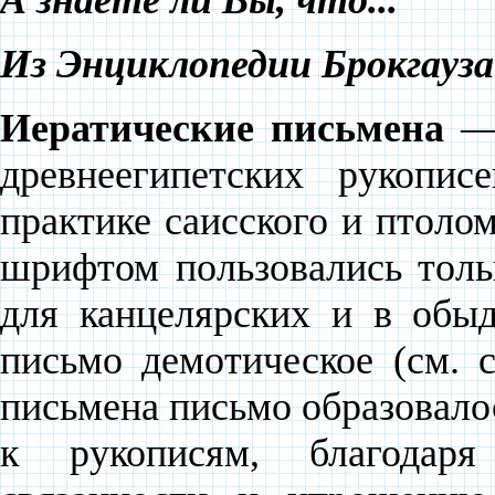
А знаете ли Вы, что...
Из Энциклопедии Брокгауза
Иератические письмена
—
древнеегипетских рукопи
практике саисского и птолом
шрифтом пользовались толь
для канцелярских и в обы
письмо демотическое (см. с
письмена письмо образовало
к рукописям, благодаря