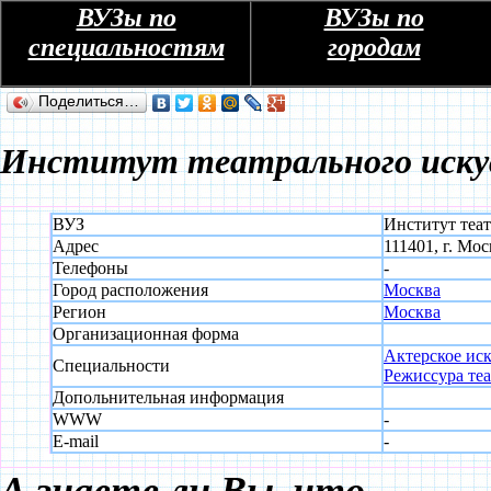
ВУЗы по
ВУЗы по
специальностям
городам
Поделиться…
Институт театрального искус
ВУЗ
Институт теат
Адрес
111401, г. Мос
Телефоны
-
Город расположения
Москва
Регион
Москва
Организационная форма
Актерское ис
Специальности
Режиссура теа
Допольнительная информация
WWW
-
E-mail
-