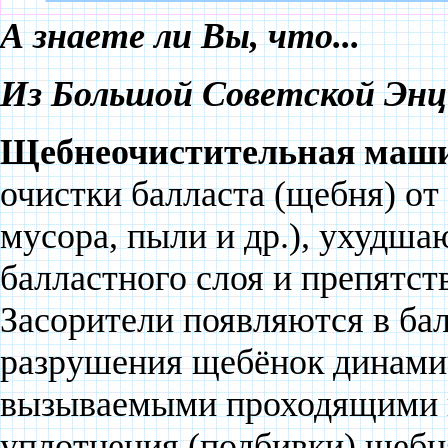
А знаете ли Вы, что...
Из Большой Советской Энц
Щебнеочистительная маши
очистки балласта (щебня) от
мусора, пыли и др.), ухудш
балластного слоя и препятс
Засорители появляются в бал
разрушения щебёнок динами
вызываемыми проходящими по
уплотнения (подбивки) щебн