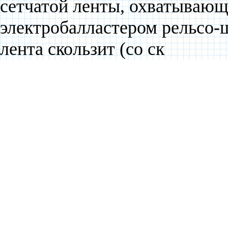
сетчатой ленты, охватываю
электробалластером рельсо-
лента скользит (со ск