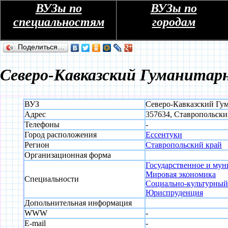
ВУЗы по
ВУЗы по
специальностям
городам
Поделиться…
Северо-Кавказский Гуманитар
ВУЗ
Северо-Кавказский Гу
Адрес
357634, Ставропольский
Телефоны
-
Город расположения
Ессентуки
Регион
Ставропольский край
Организационная форма
Государственное и му
Мировая экономика
Специальности
Социально-культурный 
Юриспруденция
Допольнительная информация
WWW
-
E-mail
-